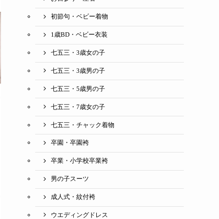
初節句・ベビー着物
1歳BD・ベビー衣装
七五三・3歳女の子
七五三・3歳男の子
七五三・5歳男の子
七五三・7歳女の子
七五三・チャック着物
卒園・卒園袴
卒業・小学校卒業袴
男の子スーツ
成人式・紋付袴
ウエディングドレス