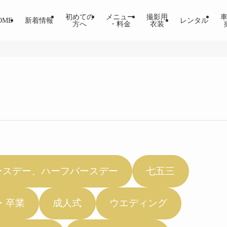
初めての
メニュー
撮影用
OME
新着情報
レンタル
方へ
・料金
衣装
ースデー、ハーフバースデー
七五三
・卒業
成人式
ウエディング