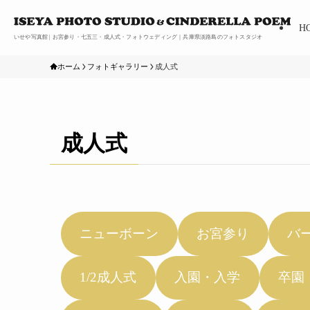
H
いせや写真館 | お宮参り・七五三・成人式・フォトウェディング｜兵庫県淡路島のフォトスタジオ
ホーム
フォトギャラリー
成人式
成人式
ニューボーン
お宮参り
バ
1/2成人式
入園・入学
卒園