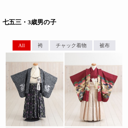
七五三・3歳男の子
All
袴
チャック着物
被布